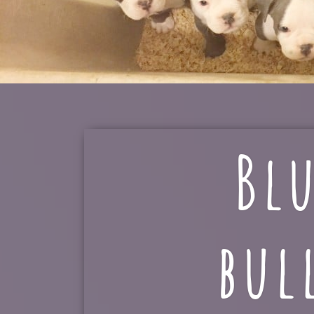
Bl
bul